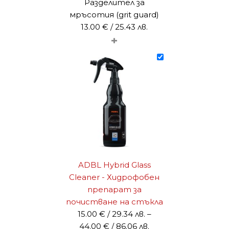
Разделител за
мръсотия (grit guard)
13.00
€
/ 25.43 лв.
+
ADBL Hybrid Glass
Cleaner - Хидрофобен
препарат за
почистване на стъкла
15.00
€
/ 29.34 лв.
–
Price
44.00
€
/ 86.06 лв.