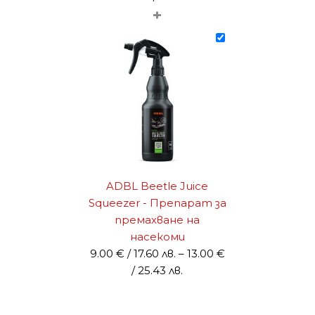
+
range:
15.00 €
/
29.34 лв.
through
44.00 €
/
86.06 лв.
ADBL Beetle Juice
Squeezer - Препарат за
премахване на
насекоми
9.00
€
/ 17.60 лв.
–
13.00
€
Price
/ 25.43 лв.
range:
9.00 €