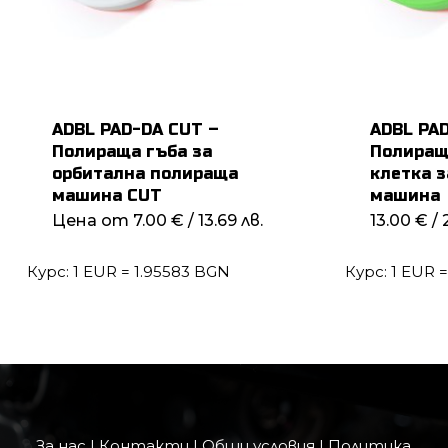
ADBL PAD-DA CUT –
ADBL PA
Полираща гъба за
Полиращ
орбитална полираща
клетка з
машина CUT
машина
Цена от
7.00
€
/ 13.69 лв.
13.00
€
/ 
Курс: 1 EUR = 1.95583 BGN
Курс: 1 EUR 
За нас
|
Контакти
|
Общи условия
|
Политика