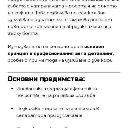
гъбата с натрупаната мръсотия на дъното
на кофата. Това позволява по-ефективно
изплакване и значително намалява риска от
повторно пренасяне на абразивни частици
върху боята.
Използването на сепаратори е
основен
,
принцип в професионалния авто детайлинг
особено при метода на измиване с две кофи.
Основни предимства:
Иновативна форма за ефективно
почистване на ръкавица или гъба
Позволява търкане на аксесоара в
сепаратора при изплакване