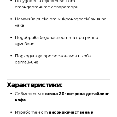
По-удобен и ефективен от
стандартните сепаратори
Намалява риска от микронадрасквания по
лака
Подобрява безопасността при ръчно
измиване
Подходящ за професионален и хоби
детайлинг
Характеристики:
Съвместим с
всяка 20-литрова детайлинг
кофа
Изработен от
висококачествена и