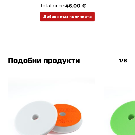
/
Total price:
46.00 €
17.60 лв.
through
Добави към количката
13.00 €
/
25.43 лв.
Подобни продукти
1/8