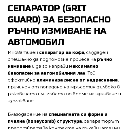
СЕПАРАТОР (GRIT
GUARD) ЗА БЕЗОПАСНО
РЪЧНО ИЗМИВАНЕ НА
АВТОМОБИЛ
Иновативен
, създаден
сепаратор за кофа
специално да подпомогне процеса на
ръчно
и да го направи
измиване
максимално
. Той
безопасен за автомобилния лак
ефективно
,
елиминира риска от надраскване
причинен от попадане на мръсотия дълбоко в
ръкавицата или гъбата по време на измиване и
изплакване.
Благодарение на
специалната си форма и
, сепараторът
пчелна (honeycomb) структура
предотвратява контакта на ръкавицата или