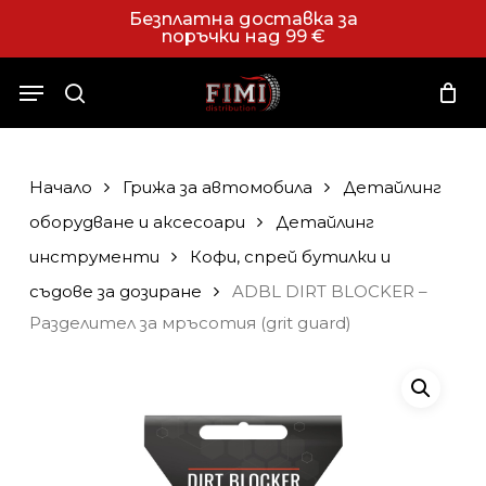
Skip
Безплатна доставка за
поръчки над 99 €
to
Close
Количка
Cart
main
Menu
content
search
Начало
Грижа за автомобила
Детайлинг
оборудване и аксесоари
Детайлинг
инструменти
Кофи, спрей бутилки и
съдове за дозиране
ADBL DIRT BLOCKER –
Разделител за мръсотия (grit guard)