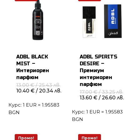
ADBL BLACK
ADBL SPIRITS
MIST –
DESIRE –
Интериорен
Премиум
парфюм
интериорен
парфюм
Original
13.00
€
/ 25.43 лв.
price
Текущата
10.40
€
/ 20.34 лв.
Origin
17.00
€
/ 33.25 лв.
was:
цена
price
Теку
13.60
€
/ 26.60 лв.
13.00 €
е:
was:
цена
Курс: 1 EUR = 1.95583
/
10.40 €
17.00 
е:
25.43 лв..
/
Курс: 1 EUR = 1.95583
/
BGN
13.60 
20.34 лв..
33.25 л
/
BGN
26.60 л
Промо!
Промо!