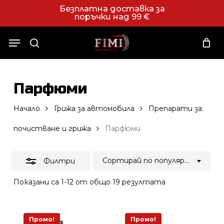
Skip
Безплатна доставка за
поръчки над 99 €
to
Close
Close
Количка
Cart
main
Filters
Menu
content
search
Парфюми
Начало
Грижа за автомобила
Препарати за
почистване и грижа
Парфюми
Сортирай по популярност
Филтри
Sorted
Показани са 1-12 от общо 19 резултата
by
average
rating
Промо!
Промо!