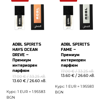
ADBL SPIRITS
ADBL SPIRITS
HAYS OCEAN
FAME –
DRIVE –
Премиум
Премиум
интериорен
интериорен
парфюм
парфюм
Origin
17.00
€
/ 33.25 лв.
price
Теку
13.60
€
/ 26.60 лв.
Original
17.00
€
/ 33.25 лв.
was:
цена
price
Текущата
13.60
€
/ 26.60 лв.
17.00 
е:
was:
цена
Курс: 1 EUR = 1.95583
/
13.60 
17.00 €
е:
33.25 л
/
Курс: 1 EUR = 1.95583
/
13.60 €
BGN
26.60 л
33.25 лв..
/
BGN
26.60 лв..