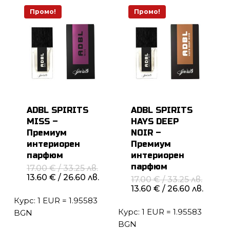
Промо!
Промо!
ADBL SPIRITS
ADBL SPIRITS
MISS –
HAYS DEEP
Премиум
NOIR –
интериорен
Премиум
парфюм
интериорен
парфюм
Original
17.00
€
/ 33.25 лв.
price
Текущата
13.60
€
/ 26.60 лв.
Origin
17.00
€
/ 33.25 лв.
was:
цена
price
Теку
13.60
€
/ 26.60 лв.
17.00 €
е:
was:
цена
Курс: 1 EUR = 1.95583
/
13.60 €
17.00 
е:
33.25 лв..
/
Курс: 1 EUR = 1.95583
/
BGN
13.60 
26.60 лв..
33.25 л
/
BGN
26.60 л