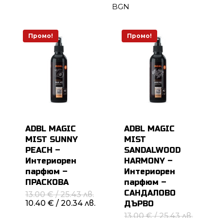
26.60 лв..
25.43 л
/
BGN
20.34 
Промо!
Промо!
ADBL MAGIC
ADBL MAGIC
MIST SUNNY
MIST
PEACH –
SANDALWOOD
Интериорен
HARMONY –
парфюм –
Интериорен
ПРАСКОВА
парфюм –
САНДАЛОВО
Original
13.00
€
/ 25.43 лв.
price
Текущата
10.40
€
/ 20.34 лв.
ДЪРВО
was:
цена
Origin
13.00
€
/ 25.43 лв.
13.00 €