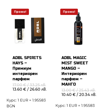
Промо!
Промо!
ADBL SPIRITS
ADBL MAGIC
HAYS –
MIST SWEET
Премиум
MANGO –
интериорен
Интериорен
парфюм
парфюм –
МАНГО
Original
17.00
€
/ 33.25 лв.
price
Текущата
13.60
€
/ 26.60 лв.
Origin
13.00
€
/ 25.43 лв.
was:
цена
price
Теку
10.40
€
/ 20.34 лв.
17.00 €
е:
was:
цена
Курс: 1 EUR = 1.95583
/
13.60 €
13.00 
е:
33.25 лв..
/
Курс: 1 EUR = 1.95583
/
BGN
10.40