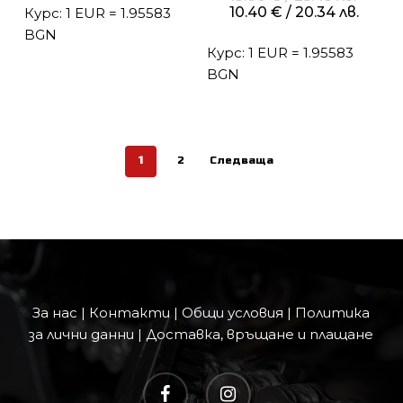
е:
price
Теку
10.40
€
/ 20.34 лв.
Курс: 1 EUR = 1.95583
/
10.40 €
was:
цена
25.43 лв..
/
BGN
13.00 
е:
20.34 лв..
Курс: 1 EUR = 1.95583
/
10.40
25.43 л
/
BGN
20.34 
1
2
Следваща
За нас
|
Контакти
|
Общи условия
|
Политика
за лични данни
|
Доставка, връщане и плащане
facebook
instagram