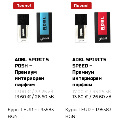
Промо!
Промо!
ADBL SPIRITS
ADBL SPIRITS
POSH –
SPEED –
Премиум
Премиум
интериорен
интериорен
парфюм
парфюм
Original
Origin
17.00
€
/ 33.25 лв.
17.00
€
/ 33.25 лв.
price
price
Текущата
Теку
13.60
€
/ 26.60 лв.
13.60
€
/ 26.60 лв.
was:
was:
цена
цена
17.00 €
17.00 
е:
е:
Курс: 1 EUR = 1.95583
/
Курс: 1 EUR = 1.95583
/
13.60 €
13.60 
33.25 лв..
33.25 л
/
/
BGN
BGN
26.60 лв..
26.60 л