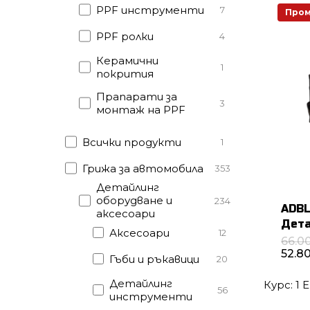
PPF инструменти
7
Пром
PPF ролки
4
Керамични
1
покрития
Прапарати за
3
монтаж на PPF
Всички продукти
1
Грижа за автомобила
353
Детайлинг
оборудване и
234
ADBL
аксесоари
Дета
Аксесоари
12
66.0
52.8
Гъби и ръкавици
20
Детайлинг
Курс: 1 
56
инструменти