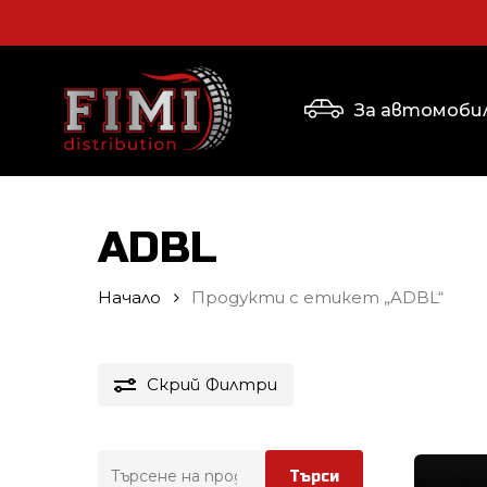
Skip
to
main
content
За автомоби
Натиснете клавиша Enter за търсене или 
ADBL
Начало
Продукти с етикет „ADBL“
Скрий
Филтри
Търсене
Търси