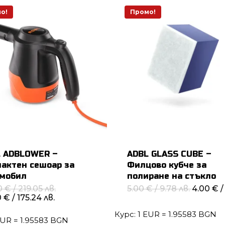
о!
Промо!
 ADBLOWER –
ADBL GLASS CUBE –
актен сешоар за
Филцово кубче за
омобил
полиране на стъкло
Original
Original
00
€
/ 219.05 лв.
5.00
€
/ 9.78 лв.
4.00
€
/
price
price
Текущата
0
€
/ 175.24 лв.
was:
was:
цена
112.00 €
5.00 €
е:
Курс: 1 EUR = 1.95583 BGN
EUR = 1.95583 BGN
/
/
89.60 €