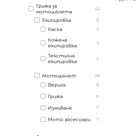
Грижа за
40
мотоциклета
Екипировка
12
Каска
7
Кожена
5
екипировка
Текстилна
2
екипировка
Мотоциклет
28
Верига
8
Грижа
9
Измиване
7
Мото аксесоари
7