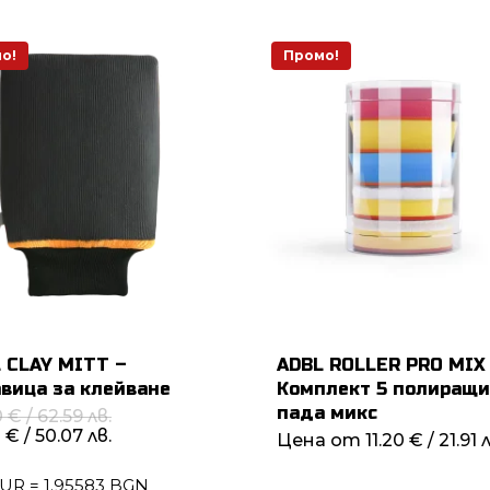
219.05 лв..
9.78 лв..
/
175.24 лв..
о!
Промо!
 CLAY MITT –
ADBL ROLLER PRO MIX
вица за клейване
Комплект 5 полиращ
пада микс
Original
0
€
/ 62.59 лв.
price
Текущата
0
€
/ 50.07 лв.
Цена от
11.20
€
/ 21.91 
This
was:
цена
produ
32.00 €
е:
EUR = 1.95583 BGN
/
25.60 €