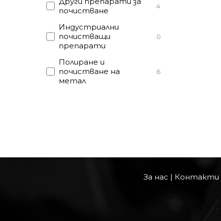
Други препарати за
4
почистване
Индустриални
почистващи
0
препарати
Полиране и
почистване на
6
метал
За нас
|
Контакти