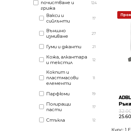
почистване и
124
грижа
Пром
Вакси и
17
сийлънти
Външно
27
измиване
Гуми и джанти
21
Кожа, алкантара
12
и текстил
Кокпит и
пластмасови
11
елементи
Парфюми
19
ADBL
Полиращи
Ръка
17
пасти
32.0
25.6
Стъкла
12
Курс: 1 