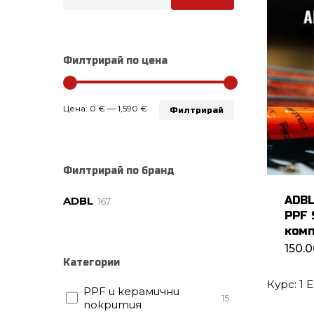
на
продукти:
Филтрирай по цена
Минимална
Максимална
Цена:
0 €
—
1,590 €
Филтрирай
цена
цена
Филтрирай по бранд
ADBL
ADBL
167
PPF 
комп
150.
Категории
Курс: 1 
PPF и керамични
15
покрития