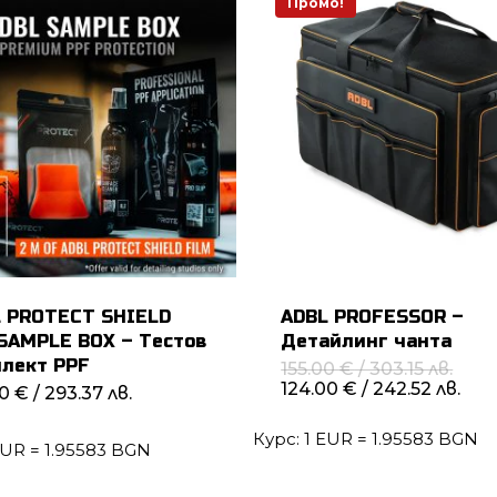
Промо!
 PROTECT SHIELD
ADBL PROFESSOR –
SAMPLE BOX – Тестов
Детайлинг чанта
лект PPF
Origi
155.00
€
/ 303.15 лв.
price
Те
124.00
€
/ 242.52 лв.
00
€
/ 293.37 лв.
was:
цен
155.
е:
Курс: 1 EUR = 1.95583 BGN
/
124
EUR = 1.95583 BGN
303.1
/
242.