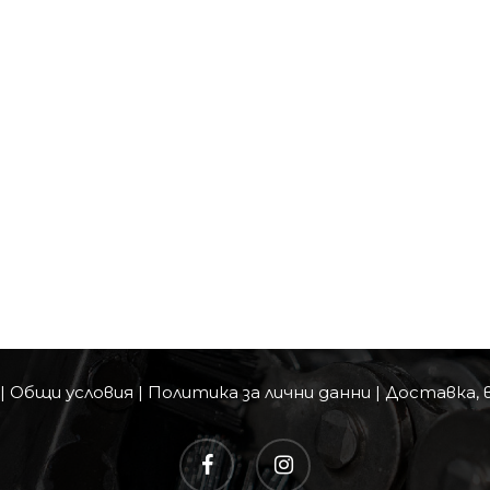
|
Общи условия
|
Политика за лични данни
|
Доставка, 
facebook
instagram