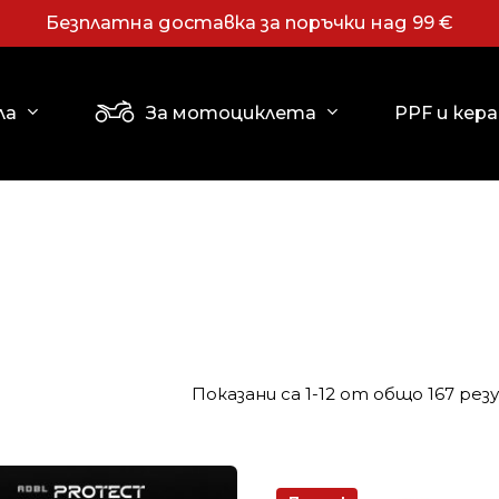
Безплатна доставка за поръчки над 99 €
Количка
PPF и кер
ла
За мотоциклета
клавиша ESC за затваряне
Показани са 1-12 от общо 167 ре