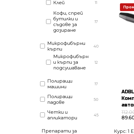
Клей
11
Пром
Кофи, спрей
бутилки и
17
съдове за
дозиране
Микрофибърни
40
кърпи
Микрофибърн
и кърпи за
12
подсушаване
Полиращи
17
машини
ADBL
Полиращи
Комп
50
падове
авт
Четки и
112.
45
89.6
апликатори
Препарати за
Курс: 1 