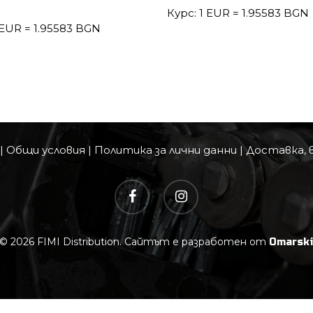
Курс: 1 EUR = 1.95583 BGN
 EUR = 1.95583 BGN
|
Общи условия
|
Политика за лични данни
|
Доставка, 
facebook
instagram
© 2026 FIMI Distribution. Сайтът е разработен от
Omarsk