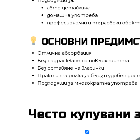
Подходящи за:
авто детайлинг
домашна употреба
професионални и търговски обект
ОСНОВНИ ПРЕДИМС
Отлична абсорбация
Без надраскване на повърхността
Без оставяне на власинки
Практична ролка за бърз и удобен дос
Подходящи за многократна употреба
Често купувани 