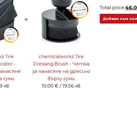
Total price:
46.
+
Добави към ко
z Tire
chemicalworkz Tire
cator -
Dressing Brush - Четка
нанасяне
за нанасяне на дресинг
а гуми
върху гуми
9 лв.
10.00
€
/ 19.56 лв.