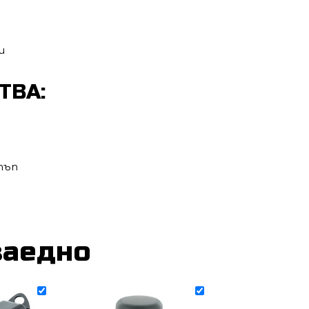
и
ТВА:
тъп
заедно