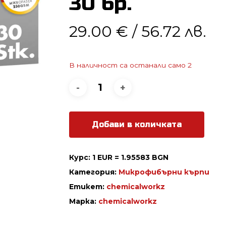
30 бр.
29.00
€
/ 56.72 лв.
В наличност са останали само 2
Добави в количката
Курс: 1 EUR = 1.95583 BGN
Категория:
Микрофибърни кърпи
Етикет:
chemicalworkz
Марка:
chemicalworkz