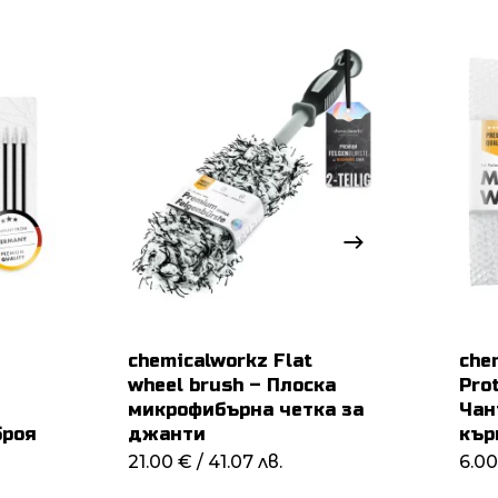
chemicalworkz Flat
che
wheel brush – Плоска
Pro
микрофибърна четка за
Чан
броя
джанти
кър
21.00
€
/ 41.07 лв.
6.0