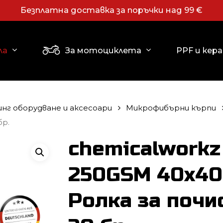
Безплатна доставка за поръчки над 99 €
Количка
PPF и кер
ла
За мотоциклета
клавиша ESC за затваряне
нг оборудване и аксесоари
Микрофибърни кърпи
бр.
chemicalworkz 
250GSM 40x40
Ролка за почи