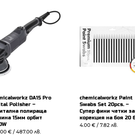
micalworkz DA15 Pro
chemicalworkz Paint
tal Polisher –
Swabs Set 20pcs. –
итална полираща
Супер фини четки за
ина 15мм орбит
корекция на боя 20 
0W
4.00
€
/ 7.82 лв.
.00
€
/ 487.00 лв.