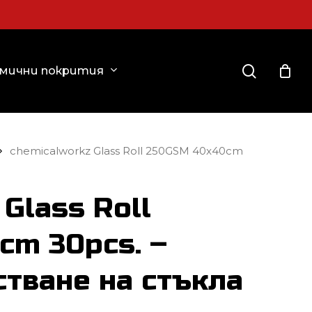
Close
Cart
search
амични покрития
chemicalworkz Glass Roll 250GSM 40x40cm
Glass Roll
cm 30pcs. –
стване на стъкла