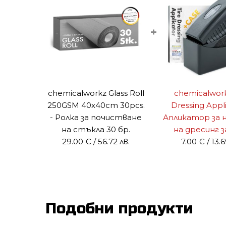
+
chemicalworkz Glass Roll
chemicalwork
250GSM 40x40cm 30pcs.
Dressing Appli
- Ролка за почистване
Апликатор за 
на стъкла 30 бр.
на дресинг з
29.00
€
/ 56.72 лв.
7.00
€
/ 13.6
Подобни продукти