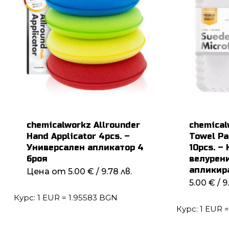
chemicalworkz Allrounder
chemical
Hand Applicator 4pcs. –
Towel Pa
Универсален апликатор 4
10pcs. –
броя
велурен
апликира
Цена от
5.00
€
/ 9.78 лв.
5.00
€
/ 9
Курс: 1 EUR = 1.95583 BGN
Курс: 1 EUR 