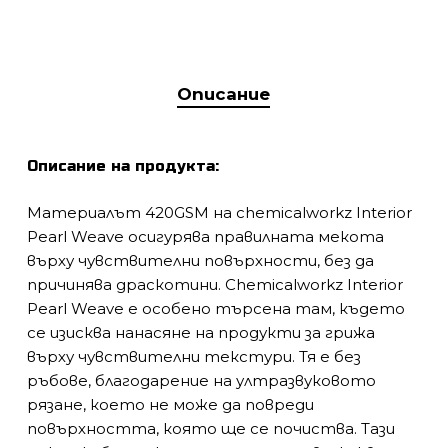
Описание
Описание на продукта:
Материалът 420GSM на chemicalworkz Interior
Pearl Weave осигурява правилната мекота
върху чувствителни повърхности, без да
причинява драскотини. Chemicalworkz Interior
Pearl Weave е особено търсена там, където
се изисква нанасяне на продукти за грижа
върху чувствителни текстури. Тя е без
ръбове, благодарение на ултразвуковото
рязане, което не може да повреди
повърхността, която ще се почиства. Тази