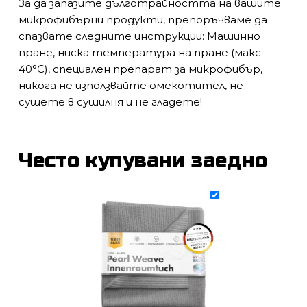
За да запазите дълготрайността на вашите
микрофибърни продукти, препоръчваме да
спазвате следните инструкции: Машинно
пране, ниска температура на пране (макс.
40°C), специален препарат за микрофибър,
никога не използвайте омекотител, не
сушете в сушилня и не гладете!
Често купувани заедно