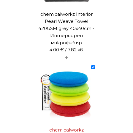
chemicalworkz Interior
Pearl Weave Towel
420GSM grey 40x40cm -
Интериорен
микрофибър
4.00
€
/ 7.82 лв.
+
chemicalworkz