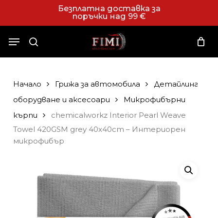
Skip
Безплатна доставка за
поръчки над 99 €
to
Close
Количка
Cart
main
Menu
content
search
Начало
Грижа за автомобила
Детайлинг
оборудване и аксесоари
Микрофибърни
кърпи
chemicalworkz Interior Pearl Weave
Towel 420GSM grey 40x40cm – Интериорен
микрофибър