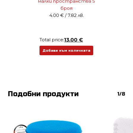
малки пространства 5
броя
4.00
€
/ 7.82 лв.
Total price:
13.00 €
Добави към количката
Подобни продукти
1/8