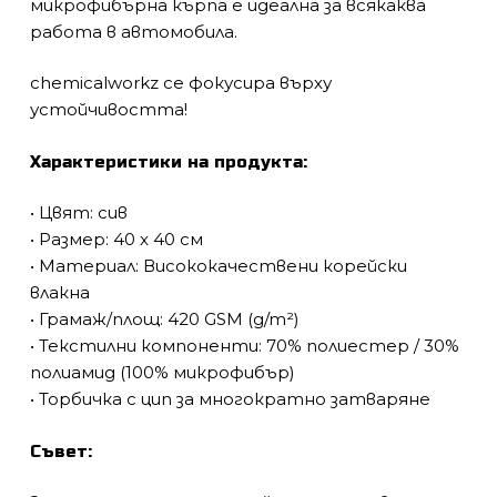
микрофибърна кърпа е идеална за всякаква
работа в автомобила.
chemicalworkz се фокусира върху
устойчивостта!
Характеристики на продукта:
• Цвят: сив
• Размер: 40 x 40 см
• Материал: Висококачествени корейски
влакна
• Грамаж/площ: 420 GSM (g/m²)
• Текстилни компоненти: 70% полиестер / 30%
полиамид (100% микрофибър)
• Торбичка с цип за многократно затваряне
Съвет: