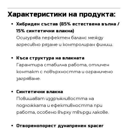
Характеристики на продукта:
Хибриден състав (85% естествена вълна /
15% синтетични влакна)
Осигурява перфектен баланс между
агресивно рязане и контролиран финиш.
Къса структура на влакната
Гарантира стабилна работа, отличен
контакт с повърхността и ограничено
загряване.
Синтетични влакна
Повишават издръжливостта на
подложката и ефективността при
работа, особено върху твърди лакове.
Отворенопорест дунапренен spacer