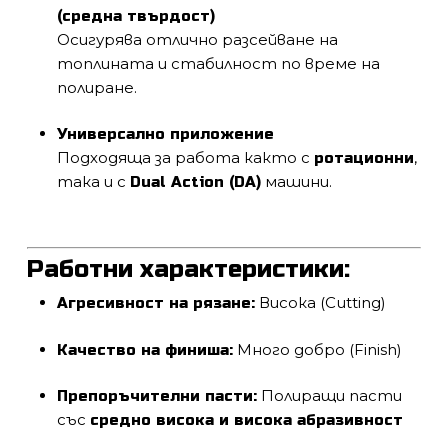
(средна твърдост)
Осигурява отлично разсейване на
топлината и стабилност по време на
полиране.
Универсално приложение
Подходяща за работа както с
,
ротационни
така и с
машини.
Dual Action (DA)
Работни характеристики:
Висока (Cutting)
Агресивност на рязане:
Много добро (Finish)
Качество на финиша:
Полиращи пасти
Препоръчителни пасти:
със
средно висока и висока абразивност