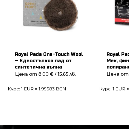
Royal Pads One-Touch Wool
Royal Pa
– Едностъпков пад от
Мек, фи
синтетична вълна
полиран
Цена от
8.00
€
/ 15.65 лв.
Цена о
Курс: 1 EUR = 1.95583 BGN
Курс: 1 EUR 