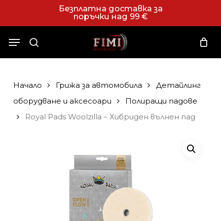
Skip
Безплатна доставка за
поръчки над 99 €
to
Close
Количка
Cart
main
Menu
content
search
Начало
Грижа за автомобила
Детайлинг
оборудване и аксесоари
Полиращи падове
Royal Pads Woolzilla – Хибриден вълнен пад