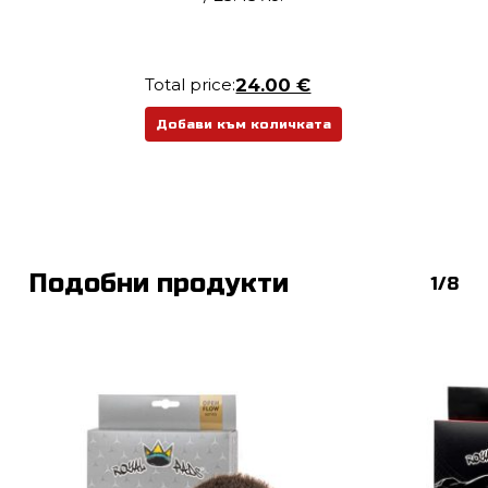
range:
8.00 €
/
Total price:
24.00 €
15.65 лв.
through
Добави към количката
13.00 €
/
25.43 лв.
Подобни продукти
1/8