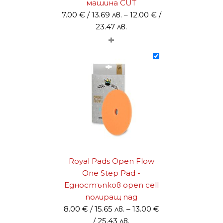
машина CUT
7.00
€
/ 13.69 лв.
–
12.00
€
/
Price
23.47 лв.
+
range:
7.00 €
/
13.69 лв.
through
12.00 €
/
23.47 лв.
Royal Pads Open Flow
One Step Pad -
Едностъпков open cell
полиращ пад
8.00
€
/ 15.65 лв.
–
13.00
€
Price
/ 25.43 лв.