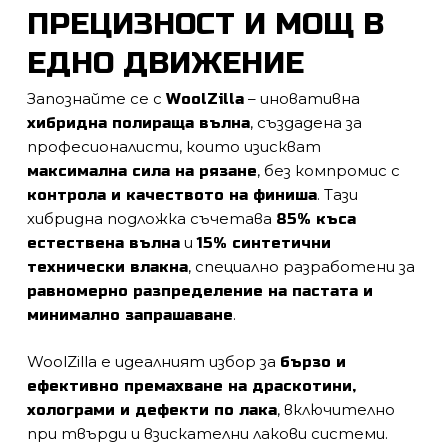
ПРЕЦИЗНОСТ И МОЩ В
ЕДНО ДВИЖЕНИЕ
Запознайте се с
– иновативна
WoolZilla
, създадена за
хибридна полираща вълна
професионалисти, които изискват
, без компромис с
максимална сила на рязане
. Тази
контрола и качеството на финиша
хибридна подложка съчетава
85% къса
и
естествена вълна
15% синтетични
, специално разработени за
технически влакна
равномерно разпределение на пастата и
.
минимално запрашаване
WoolZilla е идеалният избор за
бързо и
ефективно премахване на драскотини,
, включително
холограми и дефекти по лака
при твърди и взискателни лакови системи.