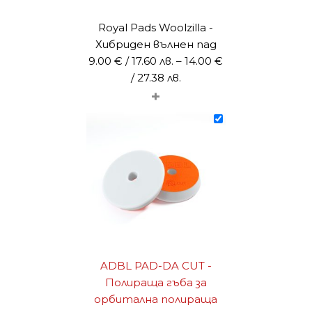
Royal Pads Woolzilla -
Хибриден вълнен пад
9.00
€
/ 17.60 лв.
–
14.00
€
Price
/ 27.38 лв.
+
range:
9.00 €
/
17.60 лв.
through
14.00 €
/
27.38 лв.
ADBL PAD-DA CUT -
Полираща гъба за
орбитална полираща