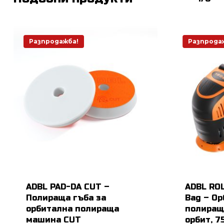
Разпродажба!
Разпрода
ADBL PAD-DA CUT –
ADBL ROL
Полираща гъба за
Bag – О
орбитална полираща
полиращ
машина CUT
орбит, 7