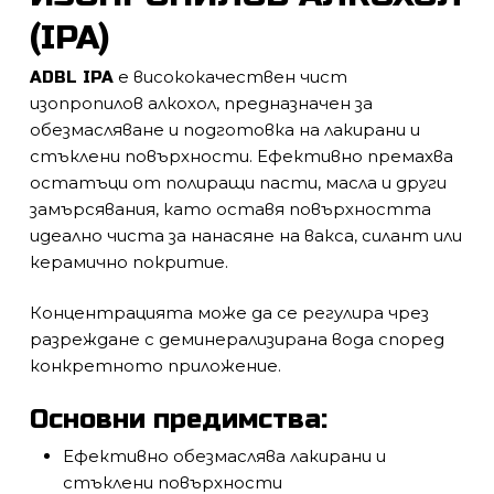
(IPA)
е висококачествен чист
ADBL IPA
изопропилов алкохол, предназначен за
обезмасляване и подготовка на лакирани и
стъклени повърхности. Ефективно премахва
остатъци от полиращи пасти, масла и други
замърсявания, като оставя повърхността
идеално чиста за нанасяне на вакса, силант или
керамично покритие.
Концентрацията може да се регулира чрез
разреждане с деминерализирана вода според
конкретното приложение.
Основни предимства:
Ефективно обезмаслява лакирани и
стъклени повърхности