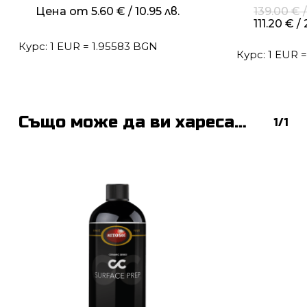
Цена от
5.60
€
/ 10.95 лв.
139.00
€
/
111.20
€
/ 
Курс: 1 EUR = 1.95583 BGN
Курс: 1 EUR 
Също може да ви хареса…
1/1