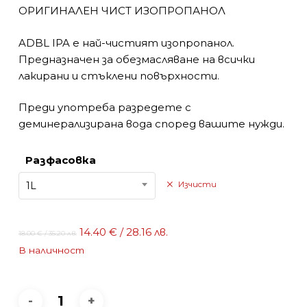
ОРИГИНАЛЕН ЧИСТ ИЗОПРОПАНОЛ
ADBL IPA е най-чистият изопропанол.
Предназначен за обезмасляване на всички
лакирани и стъклени повърхности.
Преди употреба разредете с
деминерализирана вода според вашите нужди.
Разфасовка
1L
Изчисти
Original
Текущата
14.40
€
/ 28.16 лв.
18.00
€
/ 35.20 лв.
price
цена
В наличност
was:
е:
18.00 €
14.40 €
/
/