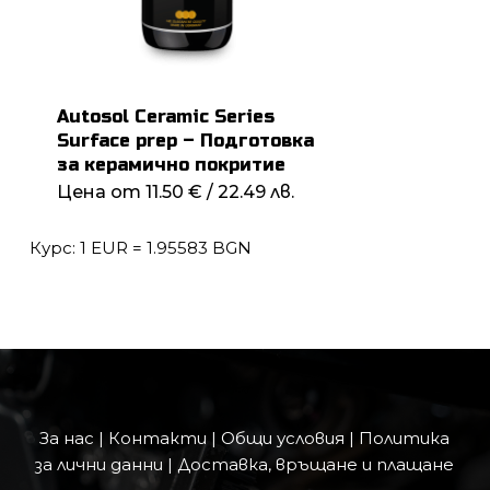
Autosol Ceramic Series
Surface prep – Подготовка
за керамично покритие
Цена от
11.50
€
/ 22.49 лв.
Курс: 1 EUR = 1.95583 BGN
За нас
|
Контакти
|
Общи условия
|
Политика
за лични данни
|
Доставка, връщане и плащане