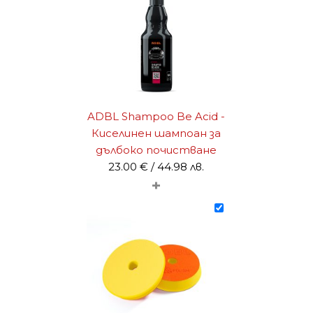
through
66.00 €
/
129.08 лв.
ADBL Shampoo Be Acid -
Киселинен шампоан за
дълбоко почистване
23.00
€
/ 44.98 лв.
+