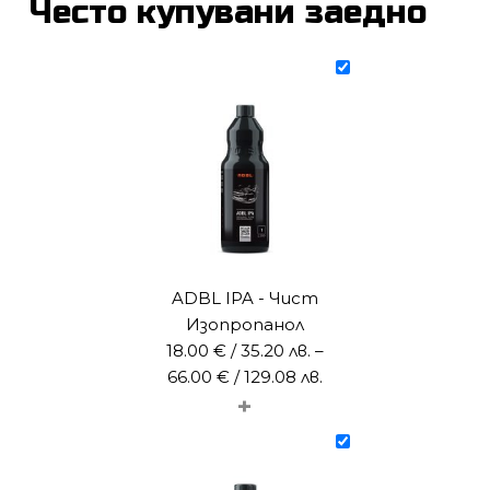
Често купувани заедно
ADBL IPA - Чист
Изопропанол
18.00
€
/ 35.20 лв.
–
Price
66.00
€
/ 129.08 лв.
+
range:
18.00 €
/
35.20 лв.