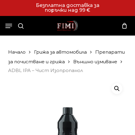
Skip
Безплатна доставка за
поръчки над 99 €
to
Close
Количка
Cart
main
Menu
content
search
Начало
Грижа за автомобила
Препарати
за почистване и грижа
Външно измиване
ADBL IPA – Чист Изопропанол