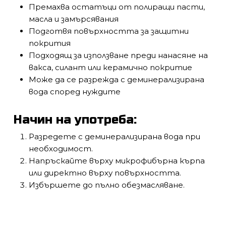
Премахва остатъци от полиращи пасти,
масла и замърсявания
Подготвя повърхността за защитни
покрития
Подходящ за използване преди нанасяне на
вакса, силант или керамично покритие
Може да се разрежда с деминерализирана
вода според нуждите
Начин на употреба:
Разредете с деминерализирана вода при
необходимост.
Напръскайте върху микрофибърна кърпа
или директно върху повърхността.
Избършете до пълно обезмасляване.