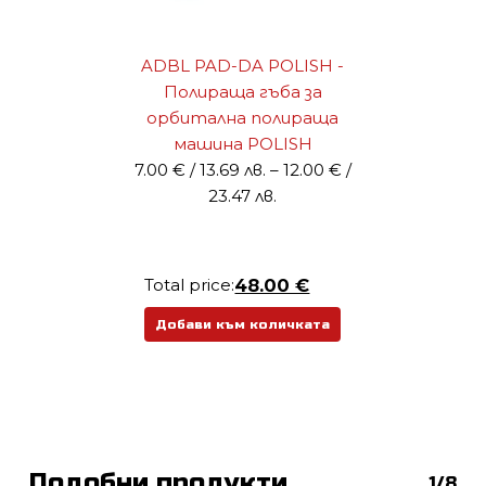
ADBL PAD-DA POLISH -
Полираща гъба за
орбитална полираща
машина POLISH
7.00
€
/ 13.69 лв.
–
12.00
€
/
Price
23.47 лв.
range:
7.00 €
/
Total price:
48.00 €
13.69 лв.
through
Добави към количката
12.00 €
/
23.47 лв.
Подобни продукти
1/8